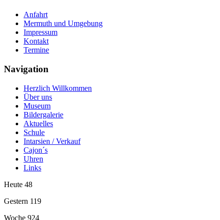
Anfahrt
Mermuth und Umgebung
Impressum
Kontakt
Termine
Navigation
Herzlich Willkommen
Über uns
Museum
Bildergalerie
Aktuelles
Schule
Intarsien / Verkauf
Cajon´s
Uhren
Links
Heute
48
Gestern
119
Woche
924